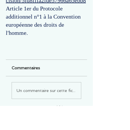
cision/5fd8fffa2fde57966a65ebb8
Article 1er du Protocole
additionnel n°1 à la Convention
européenne des droits de
l'homme.
Commentaires
Un commentaire sur cette fiche ou cet arrêt ?
Partagez vos idées
Soyez le premier à rédiger un
commentaire.