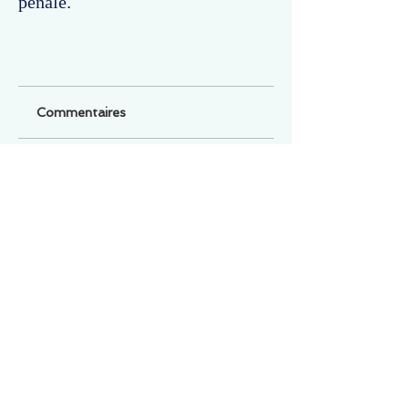
pénale.
Commentaires
Un commentaire sur cette fiche ou cet arrêt ?
Partagez vos idées
Soyez le premier à rédiger un
commentaire.