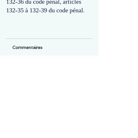
132-36 du code pénal, articles
132-35 à 132-39 du code pénal.
Commentaires
Un commentaire sur cette fiche ou cet arrêt ?
Partagez vos idées
Soyez le premier à rédiger un
commentaire.