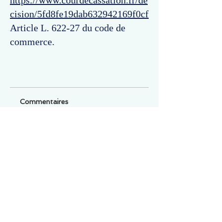
https://www.courdecassation.fr/de
cision/5fd8fe19dab632942169f0cf
Article L. 622-27 du code de
commerce.
Commentaires
Un commentaire sur cette fiche ou cet arrêt ?
Partagez vos idées
Soyez le premier à rédiger un
commentaire.