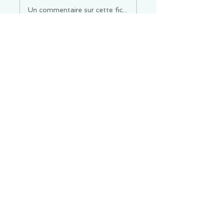
Un commentaire sur cette fiche ou cet arrêt ?
Partagez vos idées
Soyez le premier à rédiger un
commentaire.