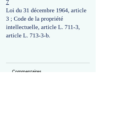
7
Loi du 31 décembre 1964, article
3 ; Code de la propriété
intellectuelle, article L. 711-3,
article L. 713-3-b.
Commentaires
Un commentaire sur cette fiche ou cet arrêt ?
Partagez vos idées
Soyez le premier à rédiger un
commentaire.