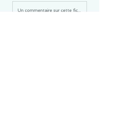
Un commentaire sur cette fiche ou cet arrêt ?
Partagez vos idées
Soyez le premier à rédiger un
commentaire.