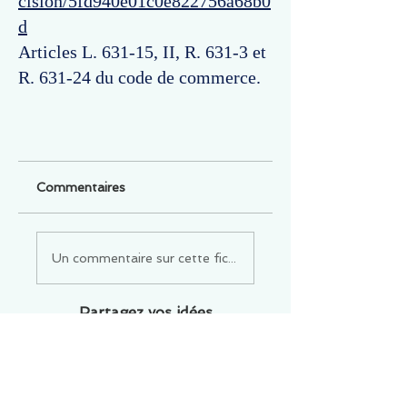
cision/5fd940e01c0e822756a68b0
d
Articles L. 631-15, II, R. 631-3 et
R. 631-24 du code de commerce.
Commentaires
Un commentaire sur cette fiche ou cet arrêt ?
Partagez vos idées
Soyez le premier à rédiger un
commentaire.