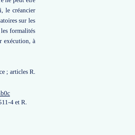
e ne peut être
, le créancier
toires sur les
les formalités
r exécution, à
e ; articles R.
8b0c
511-4 et R.