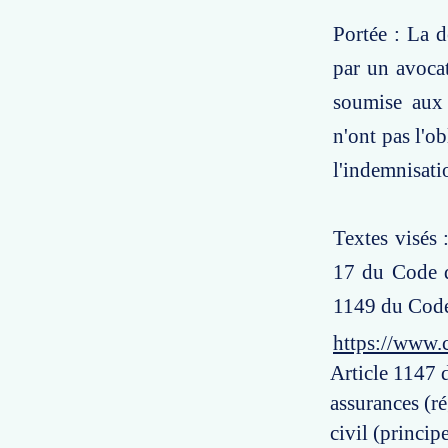
Portée : La d
par un avocat
soumise aux 
n'ont pas l'o
l'indemnisati
Textes visés 
17 du Code d
1149 du Code 
https://www.
Article 1147 d
assurances (r
civil (princip