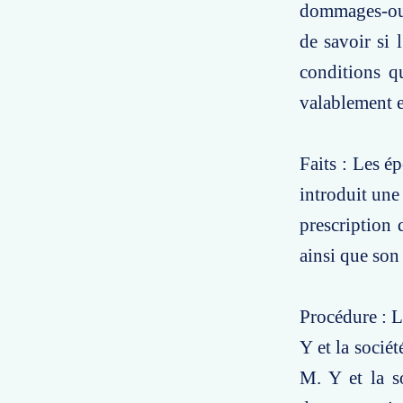
dommages-ouvr
de savoir si 
conditions qu
valablement 
Faits : Les é
introduit une
prescription 
ainsi que son
Procédure : L
Y et la socié
M. Y et la s