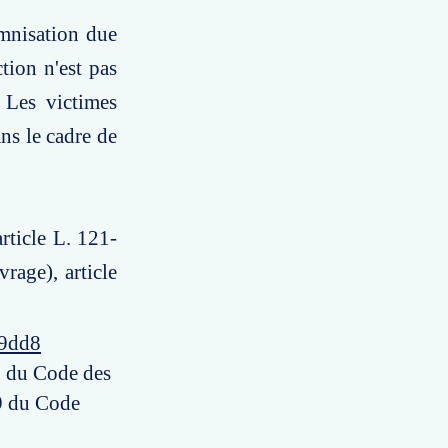
emnisation due
tion n'est pas
 Les victimes
ans le cadre de
article L. 121-
age), article
49dd8
17 du Code des
49 du Code