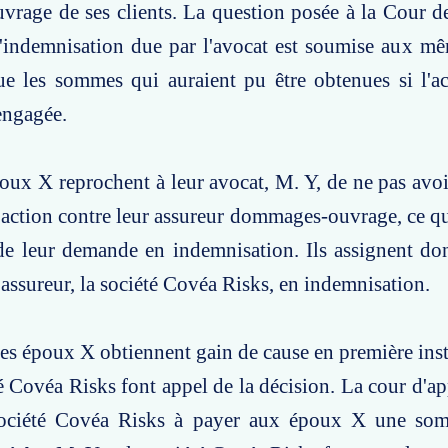
age de ses clients. La question posée à la Cour de
l'indemnisation due par l'avocat est soumise aux m
e les sommes qui auraient pu être obtenues si l'ac
engagée.
poux X reprochent à leur avocat, M. Y, de ne pas avo
 action contre leur assureur dommages-ouvrage, ce qui
de leur demande en indemnisation. Ils assignent do
 assureur, la société Covéa Risks, en indemnisation.
es époux X obtiennent gain de cause en première ins
té Covéa Risks font appel de la décision. La cour d'
ociété Covéa Risks à payer aux époux X une som