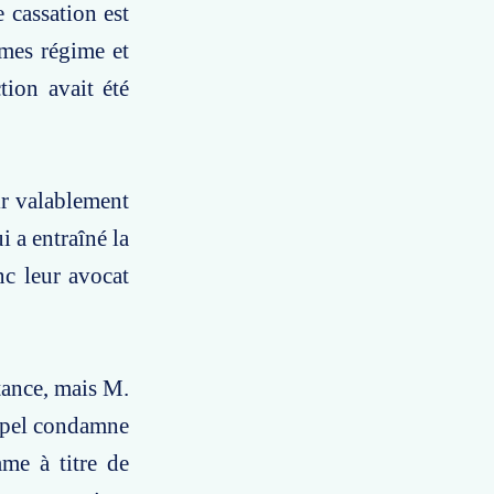
 cassation est
êmes régime et
tion avait été
ir valablement
 a entraîné la
nc leur avocat
tance, mais M.
appel condamne
me à titre de