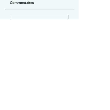
Commentaires
Un commentaire sur cette fiche ou cet arrêt ?
Partagez vos idées
Soyez le premier à rédiger un
commentaire.