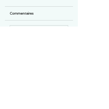
Commentaires
Un commentaire sur cette fiche ou cet arrêt ?
Partagez vos idées
Soyez le premier à rédiger un
commentaire.