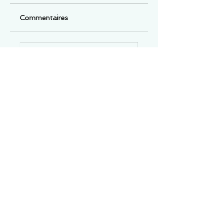
Commentaires
Un commentaire sur cette fiche ou cet arrêt ?
Partagez vos idées
Soyez le premier à rédiger un
commentaire.