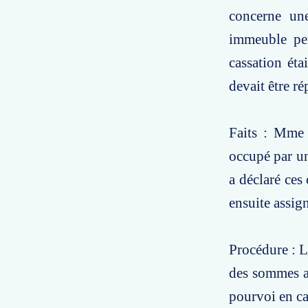
concerne une
immeuble pe
cassation éta
devait être ré
Faits : Mme 
occupé par un
a déclaré ces
ensuite assig
Procédure : L
des sommes au
pourvoi en ca