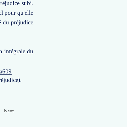
réjudice subi.
l pour qu'elle
é du préjudice
n intégrale du
4a609
réjudice).
Next