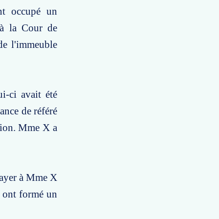
ont occupé un
 à la Cour de
 de l'immeuble
i-ci avait été
ance de référé
lsion. Mme X a
 payer à Mme X
s ont formé un