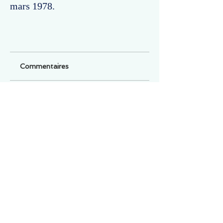
mars 1978.
Commentaires
Un commentaire sur cette fiche ou cet arrêt ?
Partagez vos idées
Soyez le premier à rédiger un
commentaire.