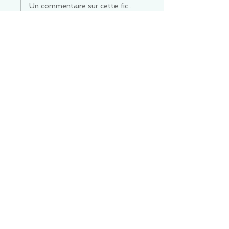
Un commentaire sur cette fiche ou cet arrêt ?
Partagez vos idées
Soyez le premier à rédiger un
commentaire.