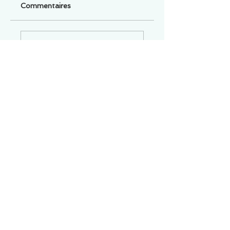
Commentaires
Un commentaire sur cette fiche ou cet arrêt ?
Partagez vos idées
Soyez le premier à rédiger un
commentaire.