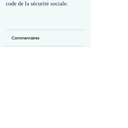
code de la sécurité sociale.
Commentaires
Un commentaire sur cette fiche ou cet arrêt ?
Partagez vos idées
Soyez le premier à rédiger un
commentaire.