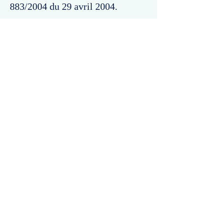
883/2004 du 29 avril 2004.
Commentaires
Un commentaire sur cette fiche ou cet arrêt ?
Partagez vos idées
Soyez le premier à rédiger un
commentaire.