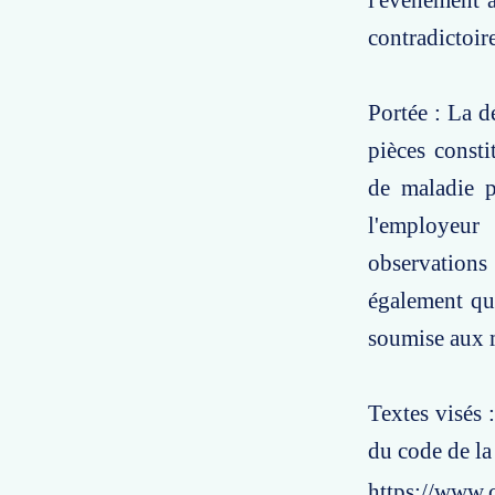
l'événement a
contradictoire
Portée : La d
pièces consti
de maladie pr
l'employeur
observations
également que
soumise aux m
Textes visés 
du code de la 
https://www.