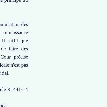
le principe du
munication des
reconnaissance
 Il suffit que
 de faire des
 Cour précise
cale n'est pas
tial.
ticle R. 441-14
b361