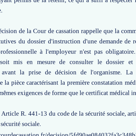
yant permis de la retenir, ce qui a suffi à respecter 
.
écision de la Cour de cassation rappelle que la com
tutives du dossier d'instruction d'une demande de 
ofessionnelle à l'employeur n'est pas obligatoire.
 soit mis en mesure de consulter le dossier et
 avant la prise de décision de l'organisme. La
 la pièce caractérisant la première constatation médi
êmes exigences de forme que le certificat médical ini
: Article R. 441-13 du code de la sécurité sociale, ar
sécurité sociale.
courdecassation.fr/decision/5fd90ae084032fa3c348