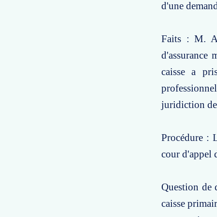
d'une demande
Faits : M. A,
d'assurance m
caisse a pri
professionne
juridiction de
Procédure : L
cour d'appel 
Question de d
caisse primai