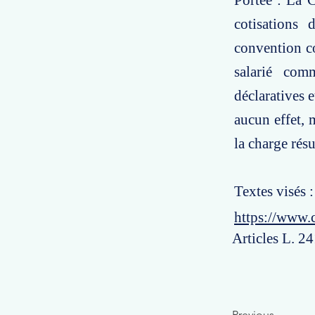
Portée : La C
cotisations 
convention co
salarié com
déclaratives e
aucun effet, 
la charge rés
Textes visés :
https://www.
Articles L. 24
Previous