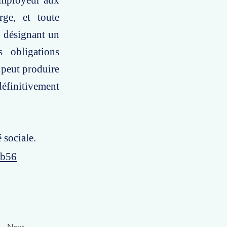
'employeur aux
rge, et toute
n désignant un
 obligations
e peut produire
définitivement
 sociale.
2b56
Next