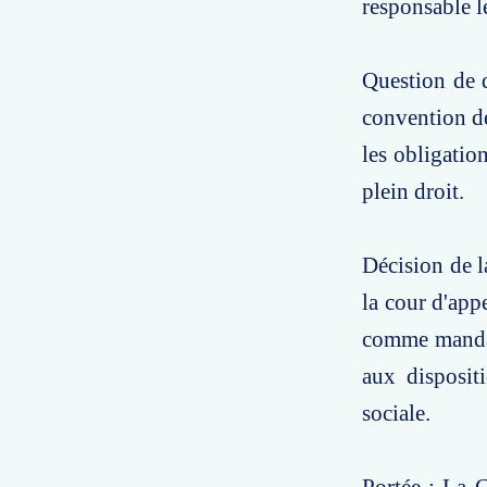
responsable l
Question de d
convention d
les obligatio
plein droit.
Décision de l
la cour d'app
comme mandata
aux disposit
sociale.