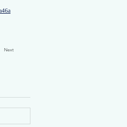
a46a
Next