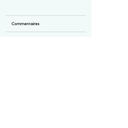
Commentaires
Un commentaire sur cette fiche ou cet arrêt ?
Partagez vos idées
Soyez le premier à rédiger un
commentaire.