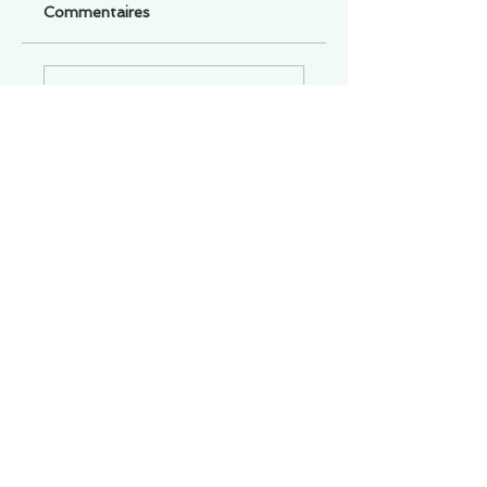
Commentaires
Un commentaire sur cette fiche ou cet arrêt ?
Partagez vos idées
Soyez le premier à rédiger un
commentaire.