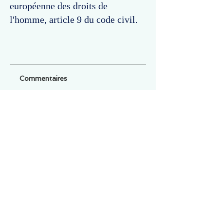
européenne des droits de
l'homme, article 9 du code civil.
Commentaires
Un commentaire sur cette fiche ou cet arrêt ?
Partagez vos idées
Soyez le premier à rédiger un
commentaire.