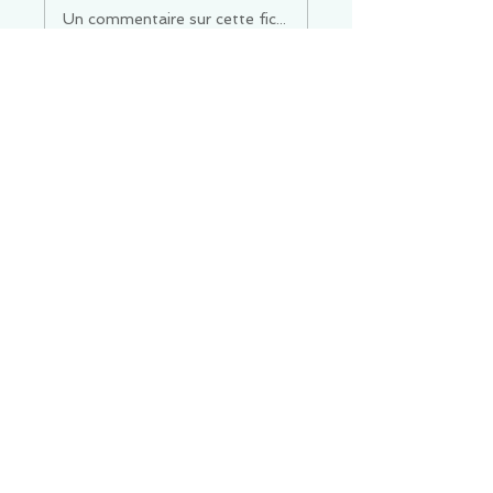
Un commentaire sur cette fiche ou cet arrêt ?
Partagez vos idées
Soyez le premier à rédiger un
commentaire.