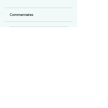
Commentaires
Un commentaire sur cette fiche ou cet arrêt ?
Partagez vos idées
Soyez le premier à rédiger un
commentaire.