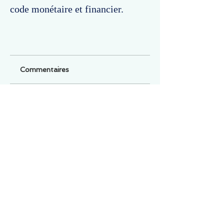
code monétaire et financier.
Commentaires
Un commentaire sur cette fiche ou cet arrêt ?
Partagez vos idées
Soyez le premier à rédiger un
commentaire.