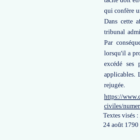
tacite doit êt
qui confère un
Dans cette a
tribunal admi
Par conséque
lorsqu'il a p
excédé ses p
applicables. 
rejugée.
https://www.c
civiles/nume
Textes visés :
24 août 1790 ;