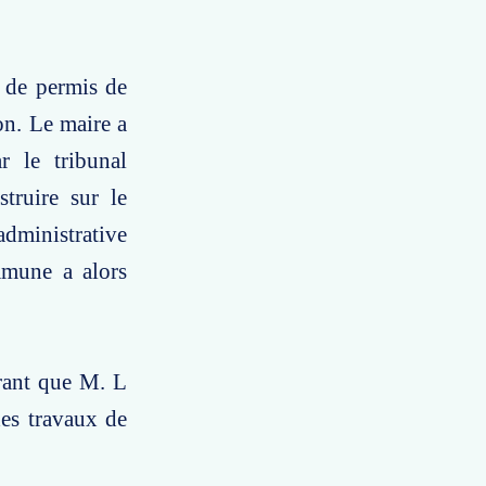
 de permis de
on. Le maire a
r le tribunal
truire sur le
administrative
mmune a alors
érant que M. L
des travaux de