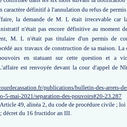
re confirmée dans les six mois suivant la notification
 caractère définitif à l'annulation du refus de permis
ffaire, la demande de M. L était irrecevable car l
nistratif n'était pas encore définitive au moment 
nt, M. L n'était pas titulaire d'un permis de cons
rocédé aux travaux de construction de sa maison. La 
ouvoirs en statuant sur cette question et a vio
L'affaire est renvoyée devant la cour d'appel de N
ourdecassation.fr/publications/bulletin-des-arrets-d
ro-5-mai-2021/separation-des-pouvoirs#20-23.287
 Article 49, alinéa 2, du code de procédure civile ; loi
 décret du 16 fructidor an III.