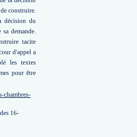
 de la décision
 de construire.
a décision du
de sa demande.
truire tacite
cour d'appel a
lé les textes
îmes pour être
es-chambres-
 des 16-