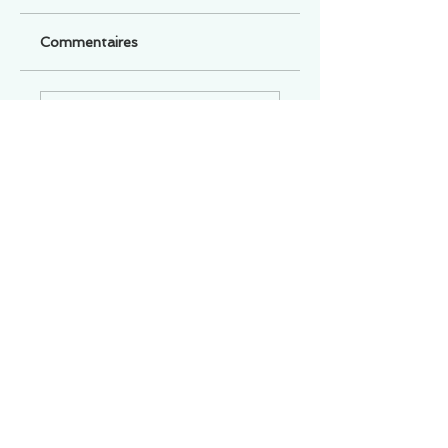
Commentaires
Un commentaire sur cette fiche ou cet arrêt ?
Partagez vos idées
Soyez le premier à rédiger un
commentaire.