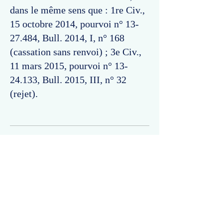
dans le même sens que : 1re Civ.,
15 octobre 2014, pourvoi n°
13-
27.484
, Bull. 2014, I, n° 168
(cassation sans renvoi) ; 3e Civ.,
11 mars 2015, pourvoi n°
13-
24.133
, Bull. 2015, III, n° 32
(rejet).
Commentaires
Un commentaire sur cette fiche ou cet arrêt ?
Partagez vos idées
Soyez le premier à rédiger un