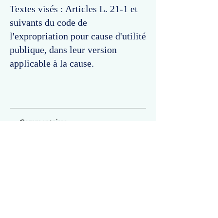
Textes visés : Articles L. 21-1 et
suivants du code de
l'expropriation pour cause d'utilité
publique, dans leur version
applicable à la cause.
Commentaires
Un commentaire sur cette fiche ou cet arrêt ?
Partagez vos idées
Soyez le premier à rédiger un
commentaire.