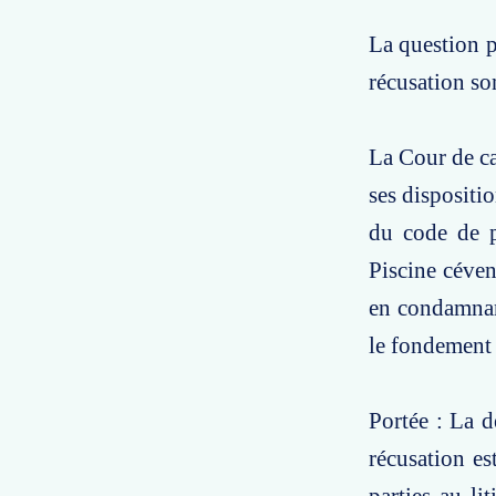
La question po
récusation son
La Cour de ca
ses dispositio
du code de p
Piscine céven
en condamnan
le fondement 
Portée : La d
récusation es