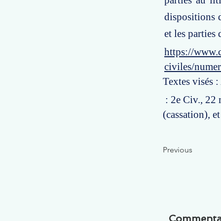
parties au li
dispositions 
et les parties
https://www.c
civiles/nume
Textes visés :
: 2e Civ., 22
(cassation), et 
Previous
Commenta