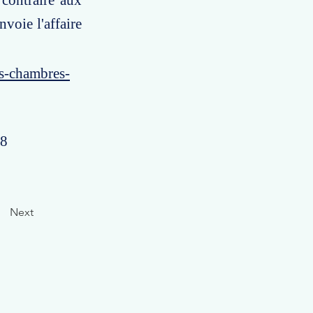
 contraire aux
voie l'affaire
es-chambres-
58
Next