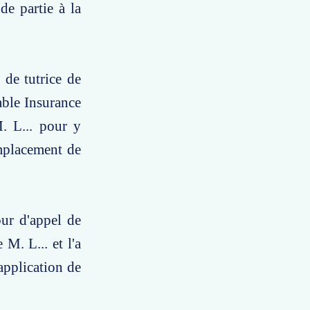
de partie à la
 de tutrice de
able Insurance
. L... pour y
emplacement de
our d'appel de
M. L... et l'a
application de