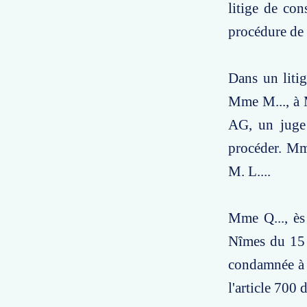
litige de con
procédure de 
Dans un litig
Mme M..., à M
AG, un juge 
procéder. Mme
M. L....
Mme Q..., ès 
Nîmes du 15 m
condamnée à 
l'article 700 