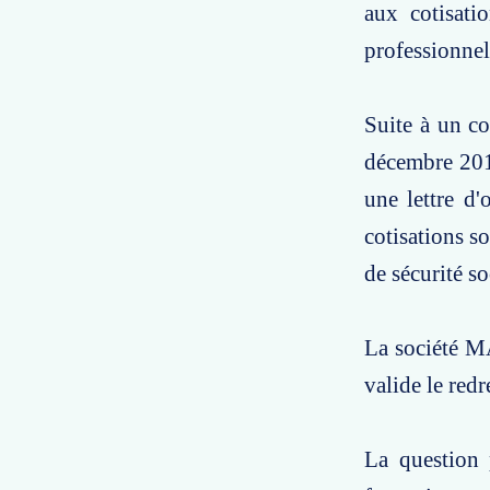
aux cotisati
professionnel
Suite à un c
décembre 2010
une lettre d
cotisations s
de sécurité so
La société MA
valide le red
La question 