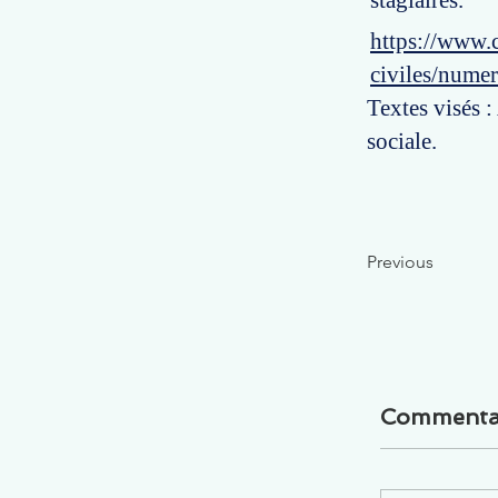
stagiaires.
https://www.c
civiles/nume
Textes visés :
sociale.
Previous
Commenta