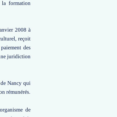
 la formation
janvier 2008 à
lturel, reçoit
 paiement des
une juridiction
l de Nancy qui
 non rémunérés.
 organisme de