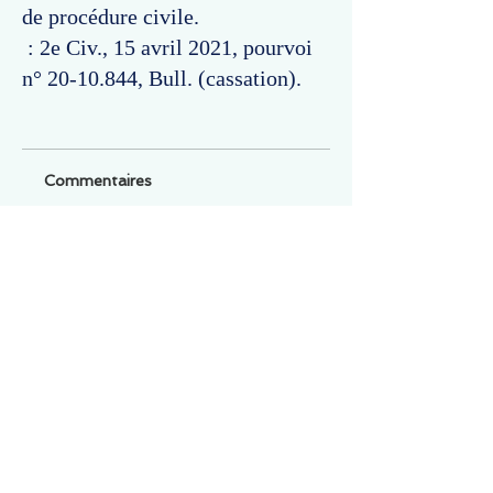
de procédure civile.
: 2e Civ., 15 avril 2021, pourvoi
n°
20-10.844
, Bull. (cassation).
Commentaires
Un commentaire sur cette fiche ou cet arrêt ?
Partagez vos idées
Soyez le premier à rédiger un
commentaire.