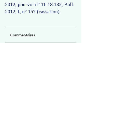
2012, pourvoi n°
11-18.132
, Bull.
2012, I, n° 157 (cassation).
Commentaires
Un commentaire sur cette fiche ou cet arrêt ?
Partagez vos idées
Soyez le premier à rédiger un
commentaire.