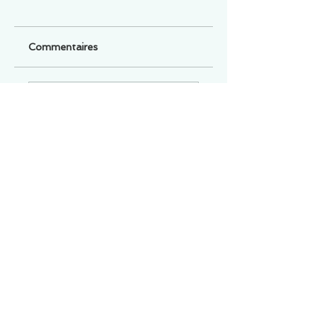
Commentaires
Un commentaire sur cette fiche ou cet arrêt ?
Partagez vos idées
Soyez le premier à rédiger un
commentaire.