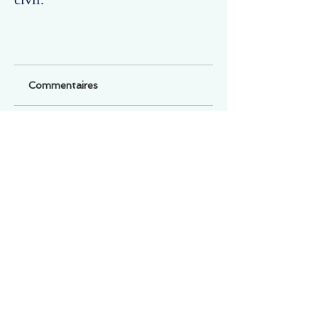
Commentaires
Un commentaire sur cette fiche ou cet arrêt ?
Partagez vos idées
Soyez le premier à rédiger un
commentaire.