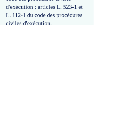
d'exécution ; articles L. 523-1 et
L. 112-1 du code des procédures
civiles d'exécution.
Commentaires
Un commentaire sur cette fiche ou cet arrêt ?
Partagez vos idées
Soyez le premier à rédiger un
commentaire.