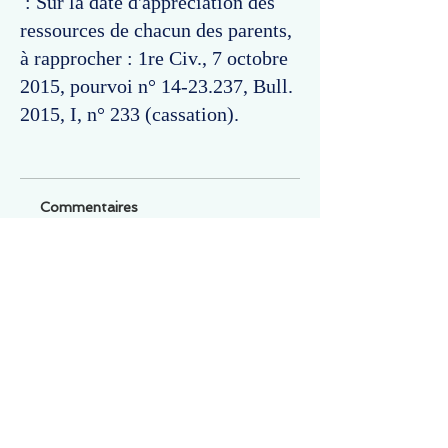
: Sur la date d'appréciation des
ressources de chacun des parents,
à rapprocher : 1re Civ., 7 octobre
2015, pourvoi n°
14-23.237
, Bull.
2015, I, n° 233 (cassation).
Commentaires
Un commentaire sur cette fiche ou cet arrêt ?
Partagez vos idées
Soyez le premier à rédiger un
commentaire.