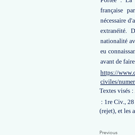
Portée : La 
française pa
nécessaire d'
extranéité. 
nationalité a
eu connaissan
avant de faire
https://www.c
civiles/nume
Textes visés :
: 1re Civ., 2
(rejet), et les 
Previous