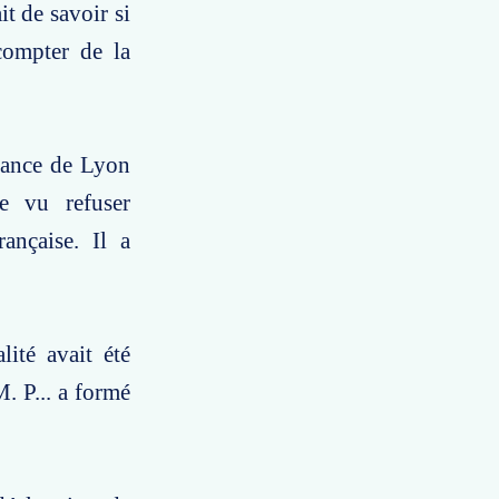
t de savoir si
 compter de la
stance de Lyon
re vu refuser
rançaise. Il a
ité avait été
M. P... a formé