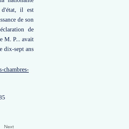
a nationalité
'état, il est
issance de son
éclaration de
e M. P... avait
e dix-sept ans
es-chambres-
285
Next