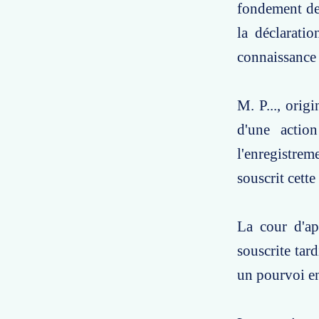
fondement de 
la déclarati
connaissance 
M. P..., orig
d'une action
l'enregistrem
souscrit cett
La cour d'ap
souscrite tard
un pourvoi en