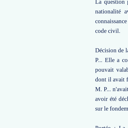
La question p
nationalité 
connaissance
code civil.
Décision de l
P... Elle a c
pouvait vala
dont il avait 
M. P... n'ava
avoir été déc
sur le fondem