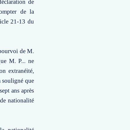
déclaration de
compter de la
ticle 21-13 du
 pourvoi de M.
que M. P... ne
on extranéité,
 a souligné que
sept ans après
de nationalité