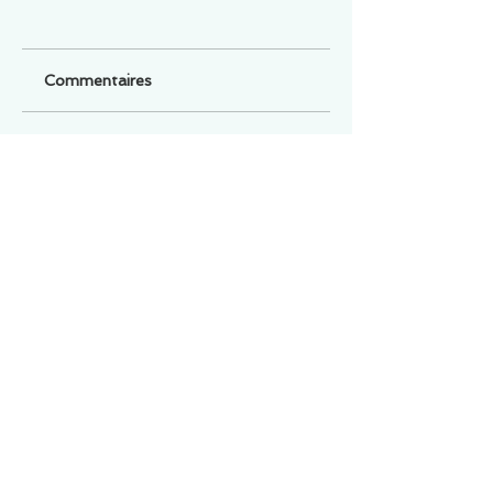
Commentaires
Un commentaire sur cette fiche ou cet arrêt ?
Partagez vos idées
Soyez le premier à rédiger un
commentaire.