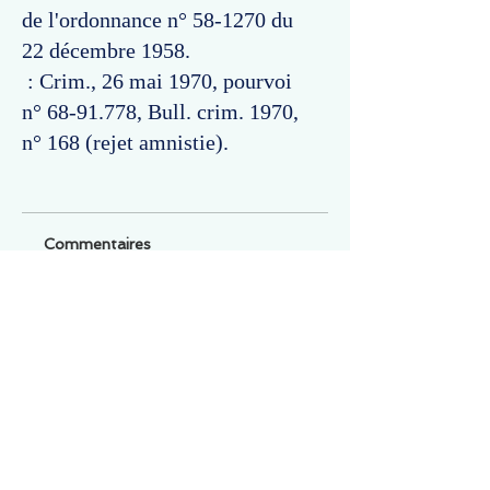
de l'ordonnance n° 58-1270 du
22 décembre 1958.
: Crim., 26 mai 1970, pourvoi
n°
68-91.778
, Bull. crim. 1970,
n° 168 (rejet amnistie).
Commentaires
Un commentaire sur cette fiche ou cet arrêt ?
Partagez vos idées
Soyez le premier à rédiger un
commentaire.