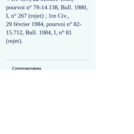
pourvoi n°
79-14.138
, Bull. 1980,
I, n° 267 (rejet) ; 1re Civ.,
29 février 1984, pourvoi n°
82-
15.712
, Bull. 1984, I, n° 81
(rejet).
Commentaires
Un commentaire sur cette fiche ou cet arrêt ?
Partagez vos idées
Soyez le premier à rédiger un
commentaire.