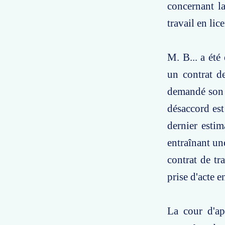
concernant la
travail en lic
M. B... a été
un contrat de
demandé son i
désaccord est
dernier esti
entraînant un
contrat de tra
prise d'acte e
La cour d'ap