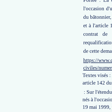
Portée : La 
l'occasion d'
du bâtonnier,
et à l'articl
contrat de 
requalificati
de cette dema
https://www.c
civiles/nume
Textes visés :
article 142 d
: Sur l'étend
nés à l'occasi
19 mai 1999, 