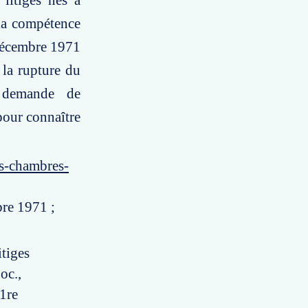
litiges nés à
 la compétence
 décembre 1971
 la rupture du
e demande de
pour connaître
es-chambres-
bre 1971 ;
itiges
oc.,
 1re