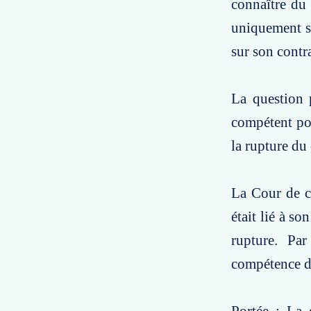
connaître du 
uniquement su
sur son contra
La question p
compétent pou
la rupture du 
La Cour de ca
était lié à so
rupture. Par
compétence d