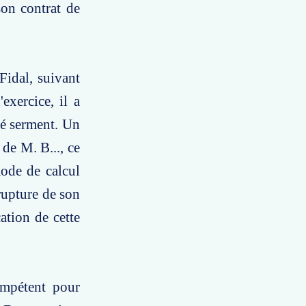
son contrat de
 Fidal, suivant
exercice, il a
té serment. Un
de M. B..., ce
ode de calcul
 rupture de son
cation de cette
ompétent pour