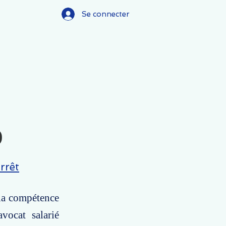
Se connecter
)
rrêt
 la compétence
vocat salarié