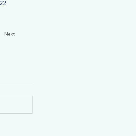
422
Next