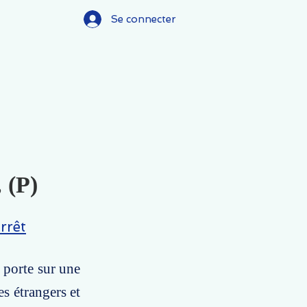
Se connecter
 (P)
rrêt
 porte sur une
es étrangers et