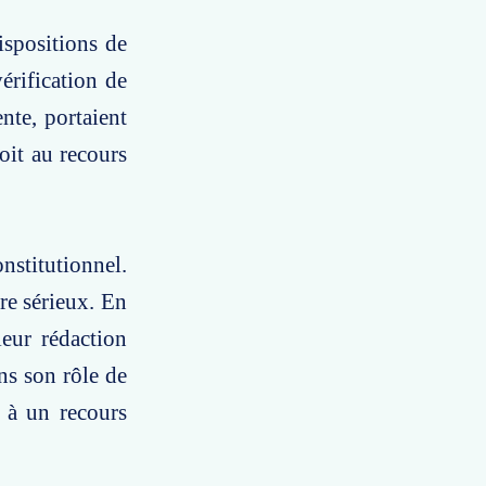
ispositions de
érification de
ente, portaient
roit au recours
nstitutionnel.
re sérieux. En
leur rédaction
ns son rôle de
t à un recours