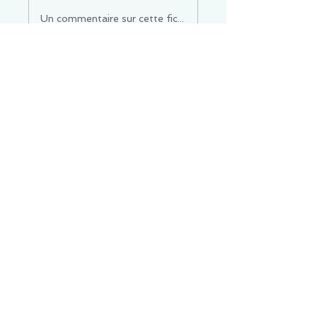
Un commentaire sur cette fiche ou cet arrêt ?
Partagez vos idées
Soyez le premier à rédiger un
commentaire.