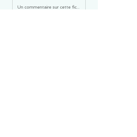
Un commentaire sur cette fiche ou cet arrêt ?
Partagez vos idées
Soyez le premier à rédiger un
commentaire.