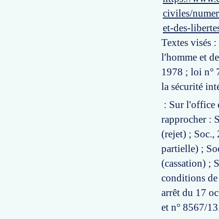
civiles/nume
et-des-liber
Textes visés :
l'homme et des
1978 ; loi n° 
la sécurité int
: Sur l'office
rapprocher : 
(rejet) ; Soc
partielle) ; 
(cassation) ; 
conditions de
arrêt du 17 o
et n° 8567/13