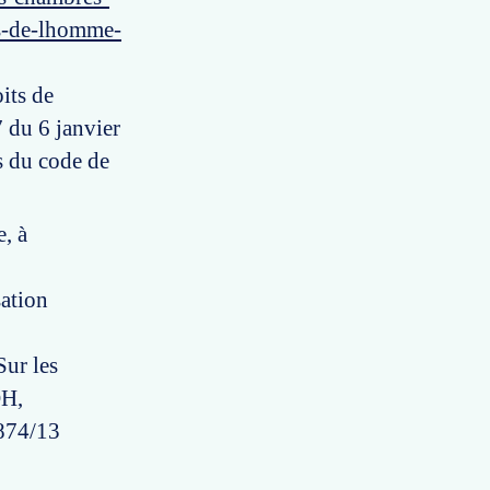
ts-de-lhomme-
its de
7 du 6 janvier
ts du code de
e, à
sation
Sur les
DH,
1874/13