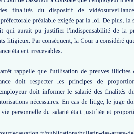
la Cour de cassation a constaté que l'employeur n'ava
des finalités du dispositif de vidéosurveillance
 préfectorale préalable exigée par la loi. De plus, la 
it qui aurait pu justifier l'indispensabilité de la 
ts litigieux. Par conséquent, la Cour a considéré que
ance étaient irrecevables.
arrêt rappelle que l'utilisation de preuves illicites
lance doit respecter les principes de proportio
'employeur doit informer le salarié des finalités du
utorisations nécessaires. En cas de litige, le juge do
la vie personnelle du salarié était justifiée et propo
ourdecassation.fr/publications/bulletin-des-arrets-d