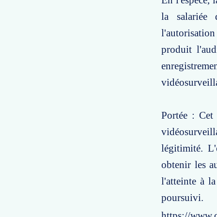
En l'espèce, 
la salariée 
l'autorisation
produit l'aud
enregistremen
vidéosurveill
Portée : Cet 
vidéosurveil
légitimité. L
obtenir les a
l'atteinte à 
poursuivi.
https://www.c