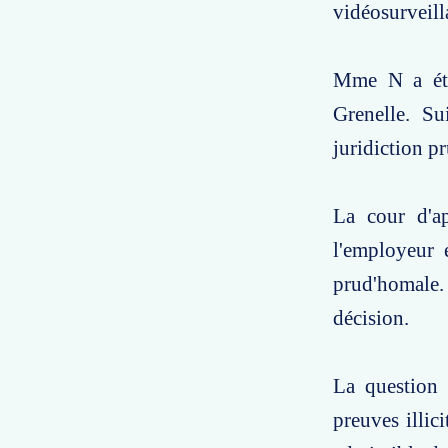
vidéosurveill
Mme N a été 
Grenelle. Su
juridiction p
La cour d'ap
l'employeur 
prud'homale
décision.
La question 
preuves illic