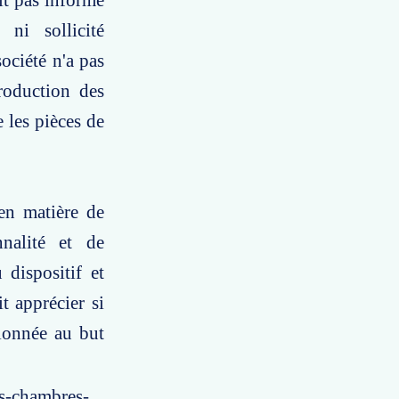
it pas informé
 ni sollicité
société n'a pas
production des
 les pièces de
 en matière de
nnalité et de
 dispositif et
it apprécier si
rtionnée au but
es-chambres-