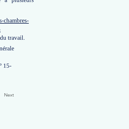
 à plusieurs
es-chambres-
5
du travail.
nérale
° 15-
Next