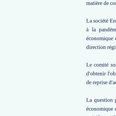
matière de con
La société En
à la pandém
économique ce
direction rég
Le comité soc
d'obtenir l'ob
de reprise d'a
La question p
économique d'