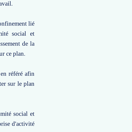
avail.
confinement lié
té social et
issement de la
ur ce plan.
en référé afin
ter sur le plan
mité social et
ise d'activité